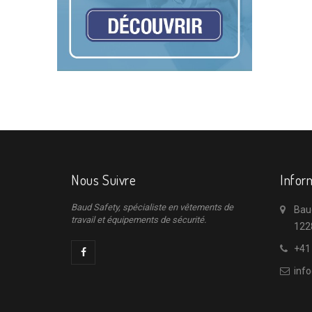
Nous Suivre
Infor
Baud Safety, spécialiste en vêtements de
Bau
travail et équipements de sécurité.
122
+41
inf