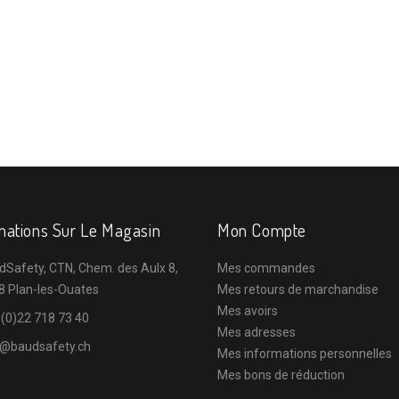
mations Sur Le Magasin
Mon Compte
dSafety, CTN, Chem. des Aulx 8,
Mes commandes
8 Plan-les-Ouates
Mes retours de marchandise
Mes avoirs
 (0)22 718 73 40
Mes adresses
o@baudsafety.ch
Mes informations personnelles
Mes bons de réduction